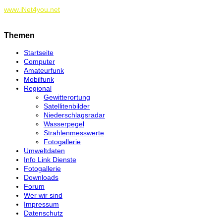
www.iNet4you.net
Themen
Startseite
Computer
Amateurfunk
Mobilfunk
Regional
Gewitterortung
Satellitenbilder
Niederschlagsradar
Wasserpegel
Strahlenmesswerte
Fotogallerie
Umweltdaten
Info Link Dienste
Fotogallerie
Downloads
Forum
Wer wir sind
Impressum
Datenschutz