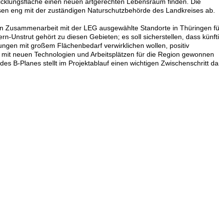
twicklungsfläche einen neuen artgerechten Lebensraum finden. Die
n eng mit der zuständigen Naturschutzbehörde des Landkreises ab.
t in Zusammenarbeit mit der LEG ausgewählte Standorte in Thüringen fü
n-Unstrut gehört zu diesen Gebieten; es soll sicherstellen, dass künft
ngen mit großem Flächenbedarf verwirklichen wollen, positiv
n mit neuen Technologien und Arbeitsplätzen für die Region gewonnen
des B-Planes stellt im Projektablauf einen wichtigen Zwischenschritt da