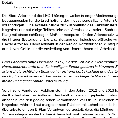
Details
Hauptkategorie:
Lokale Infos
Die Stadt Artern und die LEG Thüringen wollen in enger Abstimmung
Bebauungsplan für die Erschließung der Industriegroßfläche Artern-Un
voranbringen. Eine aktuelle Studie zur Ausbreitung des Feldhamsters
Nagetiers nur auf einige Teilbereiche des Areals konzentriert. St
Plan) mit einem schlüssigen Maßnahmenpaket für den Artenschutz, w
die (Träger-)Beteiligung. Die Erschließung der Industriegroßfläche 
Hektar erfolgen. Damit entsteht in der Region Nordthüringen künftig 
attraktives Gebiet für die Ansiedlung von Unternehmen mit Arbeitsplä
Frau Landrätin Antje Hochwind (SPD) hierzu: "Ich bin außerordentlich
Naturschutzbehörde und die beteiligten Planungsbüros in kürzester Z
artenschutzrechtlichen Belange hinreichend berücksichtigt und das En
des Kyffhäuserkreises ist dies weiterhin ein wichtiger Schlüssel für 
meine uneingeschränkte Unterstützung."
Vereinzelte Funde von Feldhamstern in den Jahren 2012 und 2013 hat
die Klarheit über das Auftreten des Feldhamsters im geplanten Entwic
abhängig von den geologischen Verhältnissen vor Ort; in Bereichen
Nagetiers, während auf ausgedehnten Flächen mit Lehmboden keine o
überarbeiteten den B-Plan-Vorentwurf dergestalt, dass die künftigen
Zudem integrieren die Partner Artenschutzmaßnahmen in den B-Plan. 