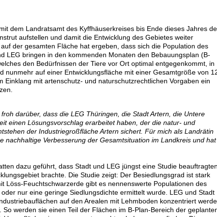
 mit dem Landratsamt des Kyffhäuserkreises bis Ende dieses Jahres d
strut aufstellen und damit die Entwicklung des Gebietes weiter
 auf der gesamten Fläche hat ergeben, dass sich die Population des
adt und LEG bringen in den kommenden Monaten den Bebauungsplan (B-
elches den Bedürfnissen der Tiere vor Ort optimal entgegenkommt, in
wird nunmehr auf einer Entwicklungsfläche mit einer Gesamtgröße von 1
im Einklang mit artenschutz- und naturschutzrechtlichen Vorgaben ein
tzen.
 froh darüber, dass die LEG Thüringen, die Stadt Artern, die Untere
eit einen Lösungsvorschlag erarbeitet haben, der die natur- und
tstehen der Industriegroßfläche Artern sichert. Für mich als Landrätin
eine nachhaltige Verbesserung der Gesamtsituation im Landkreis und hat
ten dazu geführt, dass Stadt und LEG jüngst eine Studie beauftragten
klungsgebiet brachte. Die Studie zeigt: Der Besiedlungsgrad ist stark
 mit Löss-Feuchtschwarzerde gibt es nennenswerte Populationen des
der nur eine geringe Siedlungsdichte ermittelt wurde. LEG und Stadt
 Industriebauflächen auf den Arealen mit Lehmboden konzentriert werde
So werden sie einen Teil der Flächen im B-Plan-Bereich der geplante