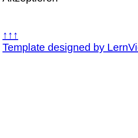
↑↑↑
Template designed by LernV