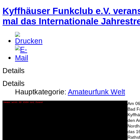
Kyffhäuser Funkclub e.V. verans
mal das Internationale Jahrestr
Details
Details
Hauptkategorie:
Amateurfunk Welt
Am 06.
Bad F
Kyffh
den A
Nordh
das 16
Rathsf