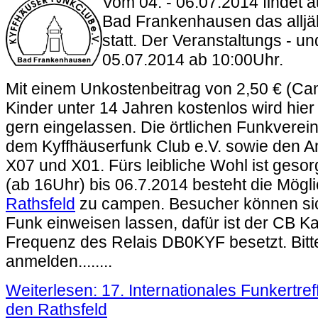
Vom 04. - 06.07.2014 findet 
Bad Frankenhausen das alljäh
statt. Der Veranstaltungs - u
05.07.2014 ab 10:00Uhr.
Mit einem Unkostenbeitrag von 2,50 € (Ca
Kinder unter 14 Jahren kostenlos wird hier
gern eingelassen. Die örtlichen Funkverei
dem Kyffhäuserfunk Club e.V. sowie den 
X07 und X01. Fürs leibliche Wohl ist geso
(ab 16Uhr) bis 06.7.2014 besteht die Mögl
Rathsfeld
zu campen. Besucher können sic
Funk einweisen lassen, dafür ist der CB K
Frequenz des Relais DB0KYF besetzt. Bitte
anmelden........
Weiterlesen: 17. Internationales Funkertref
den Rathsfeld