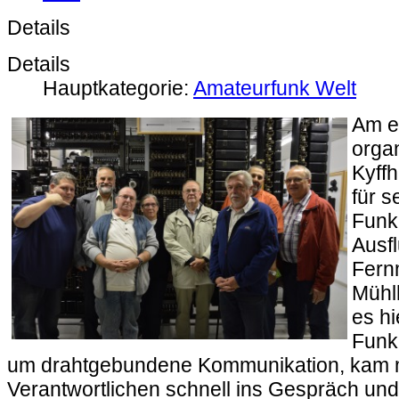
Details
Details
Hauptkategorie:
Amateurfunk Welt
Am e
organ
Kyff
für s
Funk
Ausf
Fer
Mühl
es hi
Funk
um drahtgebundene Kommunikation, kam 
Verantwortlichen schnell ins Gespräch und