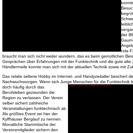
konnte
Besuc
begrü
Schwe
leibli
verga
der B
Gaume
Angeb
rote 
braucht man sich nicht weiter wundern, das es beim gemütlichen Bei
Gesprächen über Erfahrungen mit der Funktechnik und die gute alte 
Händlermeile konnte man sich mit der aktuellen Technik sowie mit Z
Das relativ seltene Hobby im Internet- und Handyzeitalter beschert d
Nachwuchssorgen. Wenn sich Junge Mensc
hen für die Funktechnik 
doch häufig durch das
Berufsleben gezwunden die
Region zu verlassen. Der Verein
selber sichert zahlreiche
Veranstaltungen funktechnisch ab.
Als größtes Event sei hier der
Kyffhäuser Berglauf zu nennen.
Monatliche Stammtische der
Vereinsmitglieder sichern den