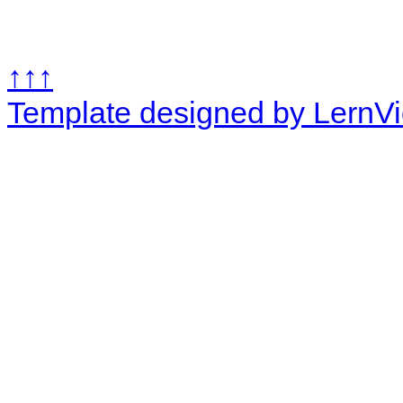
↑↑↑
Template designed by LernV