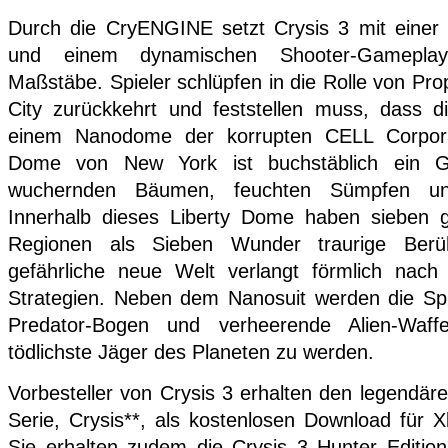
Durch die CryENGINE setzt Crysis 3 mit einer u
und einem dynamischen Shooter-Gamepl
Maßstäbe. Spieler schlüpfen in die Rolle von Pr
City zurückkehrt und feststellen muss, dass 
einem Nanodome der korrupten CELL Corporat
Dome von New York ist buchstäblich ein Gr
wuchernden Bäumen, feuchten Sümpfen un
Innerhalb dieses Liberty Dome haben sieben g
Regionen als Sieben Wunder traurige Berüh
gefährliche neue Welt verlangt förmlich na
Strategien. Neben dem Nanosuit werden die Spi
Predator-Bogen und verheerende Alien-Waf
tödlichste Jäger des Planeten zu werden.
Vorbesteller von Crysis 3 erhalten den legendäre
Serie, Crysis**, als kostenlosen Download für
Sie erhalten zudem die Crysis 3 Hunter Editio