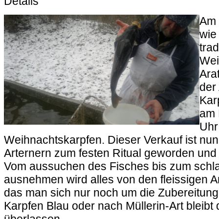
Details
Am 
wie
trad
Wei
Ara
der
Kar
am 
Uhr
Weihnachtskarpfen. Dieser Verkauf ist nun
Arternern zum festen Ritual geworden und f
Vom aussuchen des Fisches bis zum schl
ausnehmen wird alles von den fleissigen An
das man sich nur noch um die Zubereitu
Karpfen Blau oder nach Müllerin-Art bleibt 
überlassen.