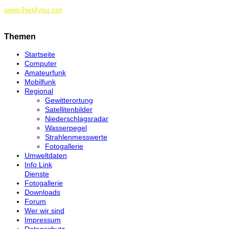
www.iNet4you.net
Themen
Startseite
Computer
Amateurfunk
Mobilfunk
Regional
Gewitterortung
Satellitenbilder
Niederschlagsradar
Wasserpegel
Strahlenmesswerte
Fotogallerie
Umweltdaten
Info Link
Dienste
Fotogallerie
Downloads
Forum
Wer wir sind
Impressum
Datenschutz