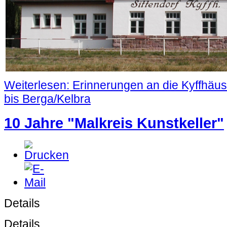
Weiterlesen: Erinnerungen an die Kyffhäus
bis Berga/Kelbra
10 Jahre "Malkreis Kunstkeller"
Details
Details