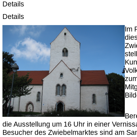
Details
Details
Im 
die
Zwi
stel
Kun
Vol
zum
Mitg
Bild
Ber
die Ausstellung um 16 Uhr in einer Verniss
Besucher des Zwiebelmarktes sind am Sa