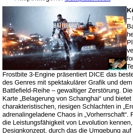
K
– 
Ba
he
Pl
ve
fo
Te
Frostbite 3-Engine präsentiert DICE das best
des Genres mit spektakulärer Grafik und de
Battlefield-Reihe – gewaltiger Zerstörung. Die
Karte „Belagerung von Schanghai“ und bietet 
charakteristischen, riesigen Schlachten in „E
adrenalingeladene Chaos in „Vorherrschaft“.
die Leistungsfähigkeit von Levolution kennen
Designkonzept, durch das die Umgebung auf 