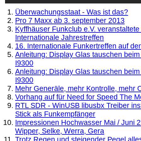
Überwachungsstaat - Was ist das?
Pro 7 Maxx ab 3. september 2013
Kyffhäuser Funkclub e.V. veranstaltet
Internationale Jahrestreffen
16. Internationale Funkertreffen auf de
Anleitung: Display Glas tauschen be
I9300
Anleitung: Display Glas tauschen be
I9300
Mehr Generäle, mehr Kontrolle, meh
Vorhang auf für Need for Speed The M
RTL SDR - WinUSB libusbx Treiber inst
Stick als Funkempfänger
Impressionen Hochwasser Mai / Juni 2
Wipper, Selke, Werra, Gera
Trotz Regen und steigender Pegel alle