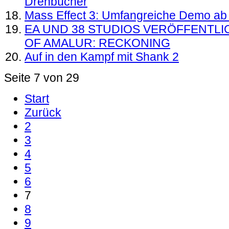
Drehbücher
Mass Effect 3: Umfangreiche Demo ab h
EA UND 38 STUDIOS VERÖFFENTL
OF AMALUR: RECKONING
Auf in den Kampf mit Shank 2
Seite 7 von 29
Start
Zurück
2
3
4
5
6
7
8
9