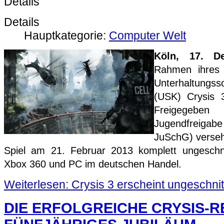
Details
Details
Hauptkategorie:
Computer Welt
Köln,
17. D
Rahmen ihres 
Unterhaltungss
(USK) Crysis 
Freigegeb
Jugendfreiga
JuSchG) verseh
Spiel am 21. Februar 2013 komplett ungeschni
Xbox 360 und PC im deutschen Handel.
Weiterlesen: Crysis 3 erscheint ungeschni
DIE ERFOLGREICHE CRYSIS-R