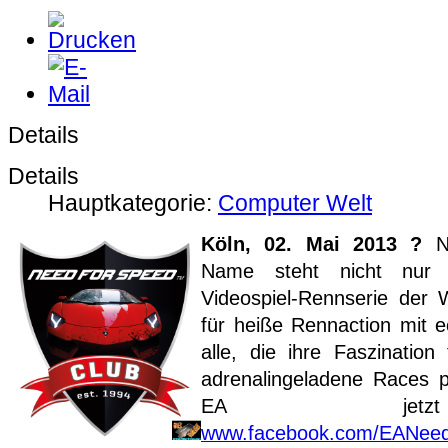
Details
Details
Hauptkategorie:
Computer Welt
Köln, 02
. Mai 2013
?
N
Name steht nicht nur f
Videospiel-Rennserie der 
für heiße Rennaction mit 
alle, die ihre Faszination
adrenalingeladene Races p
EA jetz
www.facebook.com/EANee