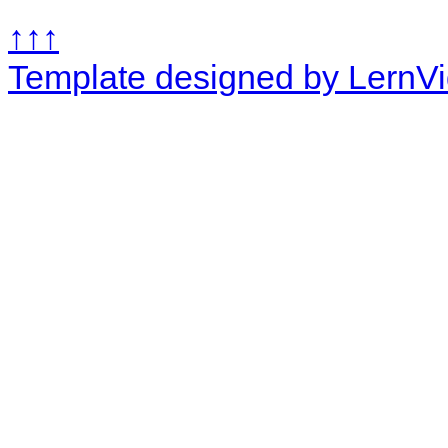
↑↑↑
Template designed by LernV