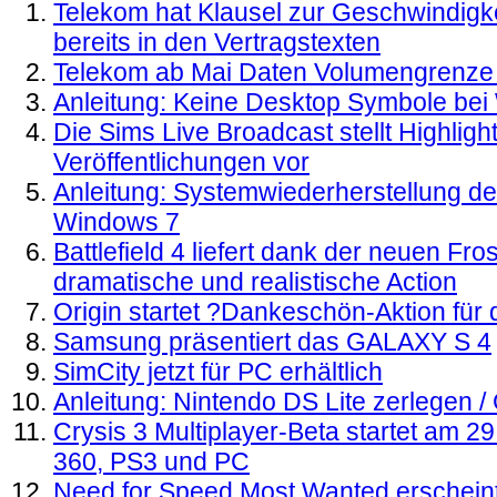
Telekom hat Klausel zur Geschwindigk
bereits in den Vertragstexten
Telekom ab Mai Daten Volumengrenze 
Anleitung: Keine Desktop Symbole be
Die Sims Live Broadcast stellt Highli
Veröffentlichungen vor
Anleitung: Systemwiederherstellung de
Windows 7
Battlefield 4 liefert dank der neuen Fro
dramatische und realistische Action
Origin startet ?Dankeschön-Aktion für 
Samsung präsentiert das GALAXY S 4
SimCity jetzt für PC erhältlich
Anleitung: Nintendo DS Lite zerlegen 
Crysis 3 Multiplayer-Beta startet am 29
360, PS3 und PC
Need for Speed Most Wanted erscheint 