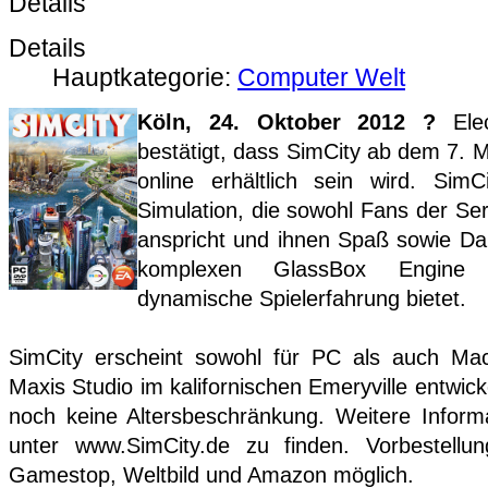
Details
Details
Hauptkategorie:
Computer Welt
Köln, 24. Oktober 2012 ?
Ele
bestätigt, dass SimCity ab dem 7. 
online erhältlich sein wird. Sim
Simulation, die sowohl Fans der Ser
anspricht und ihnen Spaß sowie Dan
komplexen GlassBox Engine ei
dynamische Spielerfahrung bietet.
SimCity erscheint sowohl für PC als auch Ma
Maxis Studio im kalifornischen Emeryville entwicke
noch keine Altersbeschränkung. Weitere Inform
unter www.SimCity.de zu finden. Vorbestellun
Gamestop, Weltbild und Amazon möglich.