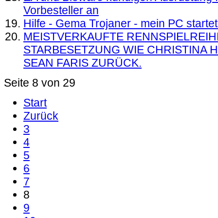
Vorbesteller an
Hilfe - Gema Trojaner - mein PC starte
MEISTVERKAUFTE RENNSPIELREIH
STARBESETZUNG WIE CHRISTINA 
SEAN FARIS ZURÜCK.
Seite 8 von 29
Start
Zurück
3
4
5
6
7
8
9