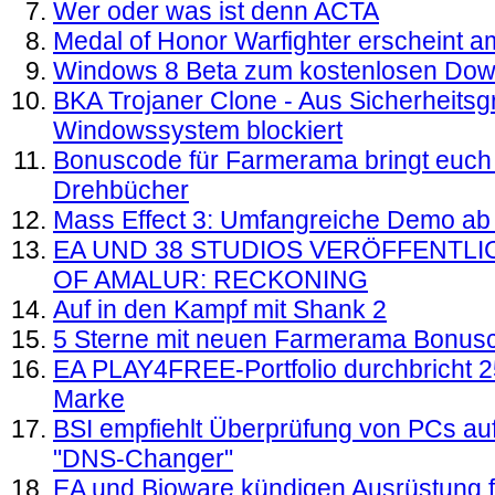
Wer oder was ist denn ACTA
Medal of Honor Warfighter erscheint a
Windows 8 Beta zum kostenlosen Dow
BKA Trojaner Clone - Aus Sicherheitsg
Windowssystem blockiert
Bonuscode für Farmerama bringt euch
Drehbücher
Mass Effect 3: Umfangreiche Demo ab h
EA UND 38 STUDIOS VERÖFFENTL
OF AMALUR: RECKONING
Auf in den Kampf mit Shank 2
5 Sterne mit neuen Farmerama Bonus
EA PLAY4FREE-Portfolio durchbricht 25
Marke
BSI empfiehlt Überprüfung von PCs au
"DNS-Changer"
EA und Bioware kündigen Ausrüstung fü