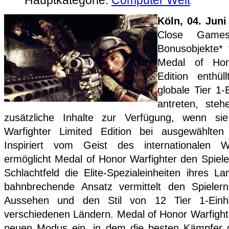
Köln, 04. Jun
Close Game
Bonusobjekte* 
Medal of Hon
Edition enthü
globale Tier 1
antreten, ste
zusätzliche Inhalte zur Verfügung, wenn s
Warfighter Limited Edition bei ausgewählten 
Inspiriert vom Geist des internationalen 
ermöglicht Medal of Honor Warfighter den Spiele
Schlachtfeld die Elite-Spezialeinheiten ihres L
bahnbrechende Ansatz vermittelt den Spielern
Aussehen und den Stil von 12 Tier 1-Einh
verschiedenen Ländern. Medal of Honor Warfight
neuen Modus ein, in dem die besten Kämpfer 